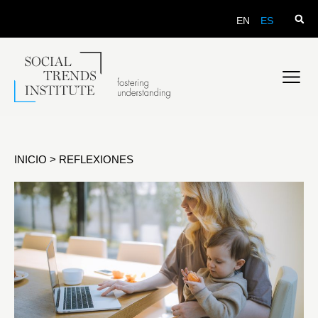
EN
ES
INICIO
>
REFLEXIONES