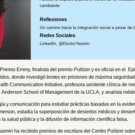
cambiante
Reflexiones
Un camino hacia la integración social a pesar de l
Redes Sociales
LinkedIn
@DoctorYasmin
,
emio Emmy, finalista del premio Pulitzer y ex oficial en el
Epi
os, donde investigó brotes en prisiones de máxima seguridad, c
alth Communication Initiative
, profesora asistente clínica de m
n
Anderson School of Management
de la UCLA
, y analista médi
a y comunicación para estudiar prácticas basadas en la eviden
Emerson
, estudia la superposición de desiertos médicos y desier
a salud pública y la difusión de información científica falsa.
 Yasmin ha recibido premios de escritura del
Centro Pulitzer
sobre