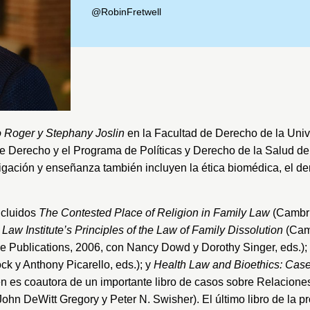
@RobinFretwell
 Roger y Stephany Joslin
en la
Facultad de Derecho de la Unive
de Derecho y el Programa de Políticas y Derecho de la Salud de
igación y enseñanza también incluyen la ética biomédica, el derec
ncluidos
The Contested Place of Religion in Family Law
(Cambri
 Law Institute’s Principles of the Law of Family Dissolution
(Camb
e Publications, 2006, con Nancy Dowd y Dorothy Singer, eds.);
ck y Anthony Picarello, eds.); y
Health Law and Bioethics: Case
n es coautora de un importante libro de casos sobre Relacione
John DeWitt Gregory y Peter N. Swisher). El último libro de la p