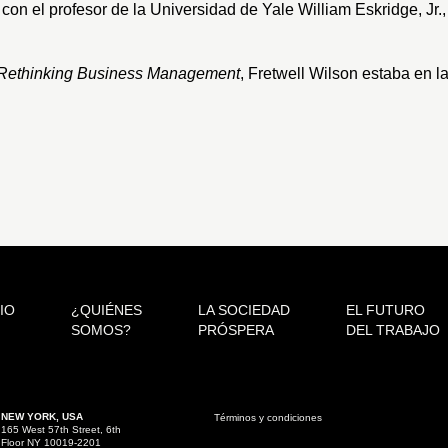
, con el profesor de la Universidad de Yale William Eskridge, Jr
Rethinking Business Management
, Fretwell Wilson estaba en l
CIO
¿QUIÉNES
LA SOCIEDAD
EL FUTURO
SOMOS?
PRÓSPERA
DEL TRABAJO
NEW YORK, USA
Términos y condiciones
165 West 57th Street, 6th
Floor NY 10019-2201