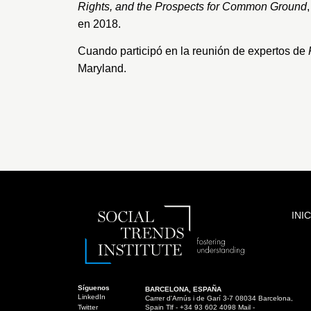
Rights, and the Prospects for Common Ground
en 2018.
Cuando participó en la reunión de expertos de
Maryland
.
INI
Síguenos
BARCELONA, ESPAÑA
LinkedIn
Carrer d'Arnús i de Garí 3-7 08034 Barcelona,
Twitter
Spain Tlf - +34 93 602 4098 Mail -