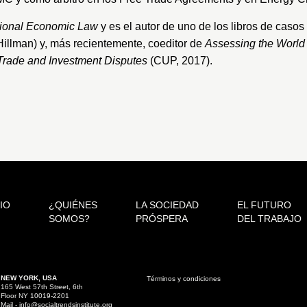
ational Economic Law
y es el autor de uno de los libros de caso
illman) y, más recientemente, coeditor de
Assessing the World 
 Trade and Investment Disputes
(CUP, 2017).
CIO
¿QUIÉNES
LA SOCIEDAD
EL FUTURO
SOMOS?
PRÓSPERA
DEL TRABAJO
NEW YORK, USA
Términos y condiciones
165 West 57th Street, 6th
Floor NY 10019-2201
Mail - info@socialtrendsinstitute.org