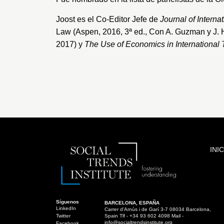
Joost es el Co-Editor Jefe de
Journal of Intern
Law (Aspen, 2016, 3ª ed., Con A. Guzman y J. H
2017) y
The Use of Economics in International
INI
Síguenos
BARCELONA, ESPAÑA
LinkedIn
Carrer d'Arnús i de Garí 3-7 08034 Barcelona,
Twitter
Spain Tlf - +34 93 602 4098 Mail -
info@socialtrendsinstitute.org
Facebook