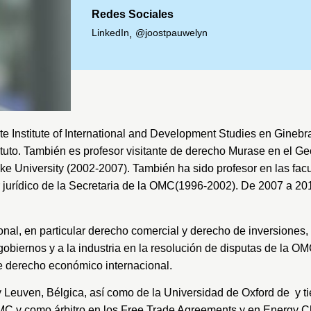
Redes Sociales
LinkedIn
@joostpauwelyn
,
e Institute of International and Development Studies
en Ginebra
ituto. También es profesor visitante de derecho Murase en el
Ge
ke University
(2002-2007). También ha sido profesor en las fa
jurídico de la
Secretaria de la OMC
(1996-2002). De 2007 a 201
al, en particular derecho comercial y derecho de inversiones, 
biernos y a la industria en la resolución de disputas de la OMC 
e derecho económico internacional.
y
Leuven
, Bélgica, así como de la
Universidad de Oxford
de y ti
MC y como árbitro en los
Free Trade Agreements
y en
Energy Ch