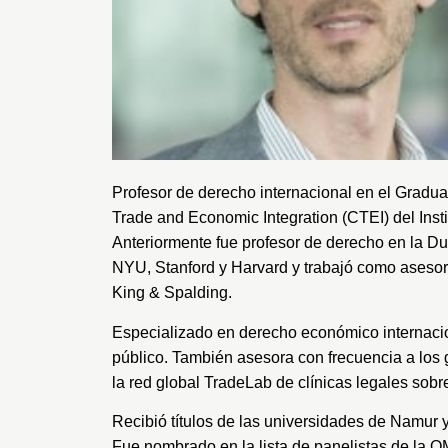
Profesor de derecho internacional en el
Graduat
Trade and Economic Integration
(CTEI) del Inst
Anteriormente fue profesor de derecho en la
Du
NYU
,
Stanford
y
Harvard
y trabajó como asesor 
King & Spalding
.
Especializado en derecho económico internacion
público. También asesora con frecuencia a los go
la red global
TradeLab
de clínicas legales sobr
Recibió títulos de las universidades de
Namur
Fue nombrado en la lista de panelistas de la O